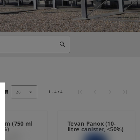
search
1 - 4 / 4
页条目
20
rm (750 ml
Tevan Panox (10-
 3%)
litre canister, <50%)