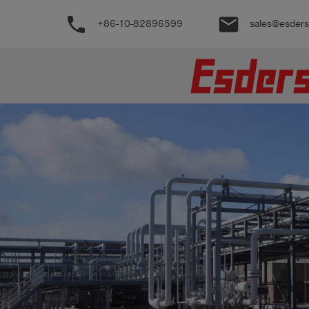
phone
email
+86-10-82896599
sales@esder
公
司
产
品
支
持
联
系
我
们
博
客
历