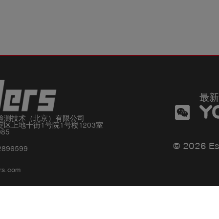
g
=
n
p
最新
r
检测技术（北京）有限公司

e
区上地十街1号院1号楼1203室

085
© 2026 Es
2896599
rs.com
Privacy policy
Impressum