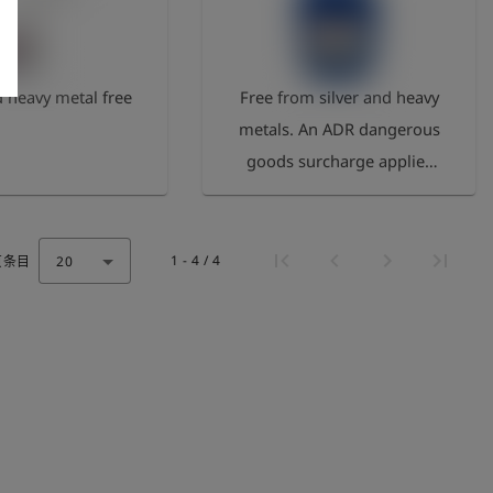
d heavy metal free
Free from silver and heavy
metals. An ADR dangerous
goods surcharge applies
to shipments. PLEASE
NOTE: Tevan Panox is only
authorised in Germany.
1 - 4 / 4
页条目
20
Export is not permitted.