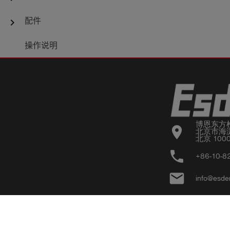
= 10 m³/h, short-term
配件
chevron_right
overload flow rate durin
e.g. pressure peaks (Q4) 
操作说明
12.5 m³/h, with non-retur
valve and contactor -
Injection point - Viton
diaphragm dosing pum
8.0 l/h - Suction lance fo
博恩东方
canisters with suction lin
location_on
北京市海淀
北京 100
- C-Storz connections
phone
+86-10-8
email
info@esde