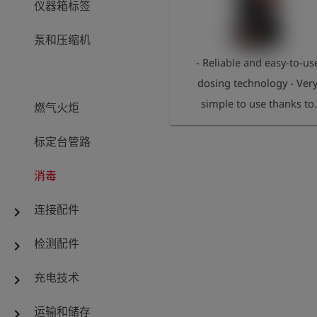
仪器箱标签
泵和压缩机
- Reliable and easy-to-us
dosing technology - Ver
simple to use thanks to
燃气火炬
automatic dosing whilst
标定台管路
filling a pipe -
Disinfectants including
消毒
hydrogen peroxide and
chlorine bleach Ready to
连接配件
chevron_right
use and included in the
检测配件
chevron_right
carrying case: -
Lightweight, robust
充电技术
chevron_right
ultrasonic water meter,
continuous flow rate (Q3
运输和储存
chevron_right