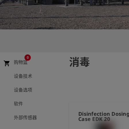
史
简
体
中
文
登
account_circle
录
0
消毒
购物篮
shopping_cart
shield
登
记
设备技术
设备选项
软件
Disinfection Dosin
外部传感器
Case EDK 20