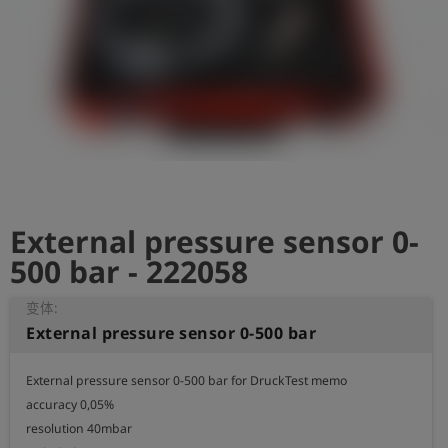
史
简
体
中
文
登
account_circle
录
External pressure sensor 0-
shield
登
记
500 bar - 222058
变体:
External pressure sensor 0-500 bar
External pressure sensor 0-500 bar for DruckTest memo

accuracy 0,05%

resolution 40mbar
