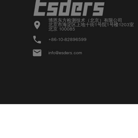
博恩东方检测技术（北京）有限公司

location_on
北京市海淀区上地十街1号院1号楼1203室

北京 100085
phone
+86-10-82896599
email
info@esders.com