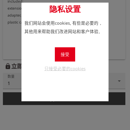
included:

隐私设置
extension cable, length 5 m

adapter, internal thread G 1/4" -  stainless steel

plastic case with foam insert
我们网站会使用cookies, 有些是必要的，
其他用来帮助我们改进网站和客户体验。
接受
立即注册以查看价格。
lock
只接受必要的cookies
数量
1
add_shopping_cart
添加到购物车