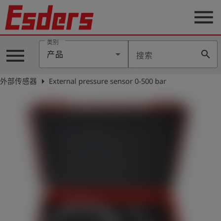
menu
类别
menu
search
产品
搜索
公
司
arrow_right
外部传感器
External pressure sensor 0-500 bar
产
品
支
持
联
系
我
们
博
客
历