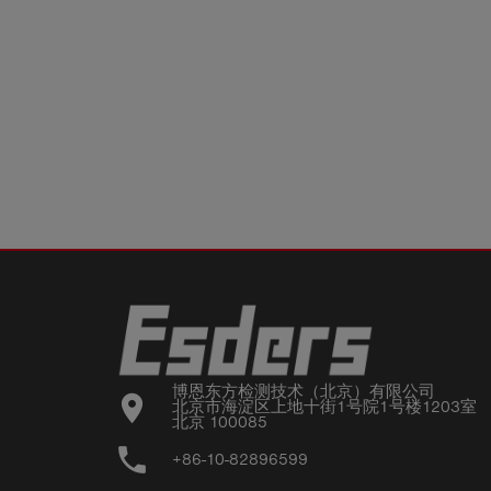
博恩东方检测技术（北京）有限公司

location_on
北京市海淀区上地十街1号院1号楼1203室

北京 100085
phone
+86-10-82896599