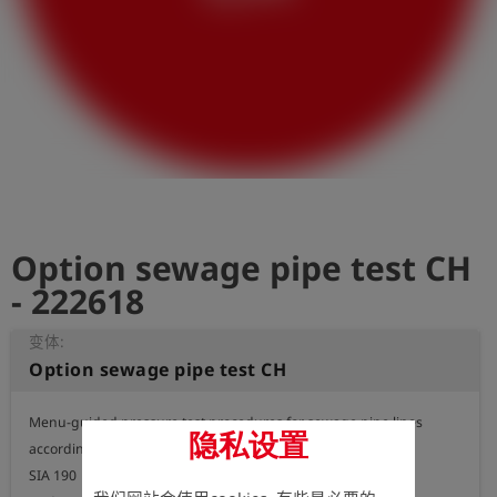
史
简
体
中
文
登
account_circle
录
Option sewage pipe test CH
shield
登
记
- 222618
变体:
Option sewage pipe test CH
Menu-guided pressure test procedures for sewage pipe lines 
隐私设置
according to the test procedures

SIA 190
