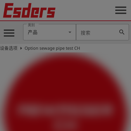
menu
类别
menu
search
产品
搜索
公
司
arrow_right
设备选项
Option sewage pipe test CH
产
品
支
持
联
系
我
们
博
客
历