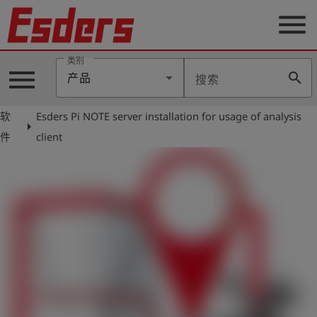
menu
类别
menu
search
产品
搜索
公
司
软
Esders Pi NOTE server installation for usage of analysis
arrow_right
产
件
client
品
支
持
联
系
我
们
博
客
历