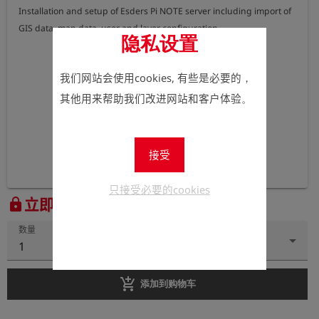
Installation and setup of Esders Pi NOTE server including import of

GIS data, map data, user and layer configuration
隐私设置
我们网站会使用cookies, 有些是必要的，
其他用来帮助我们改进网站和客户体验。
接受
只接受必要的cookies
立即注册以查看价格。
lock
数量
1
add_shopping_cart
添加到购物车