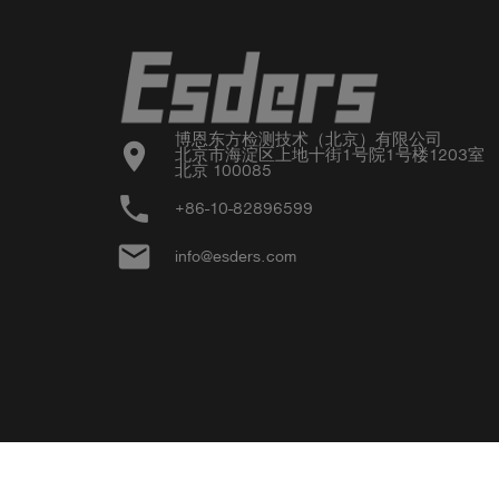
博恩东方检测技术（北京）有限公司

location_on
北京市海淀区上地十街1号院1号楼1203室

北京 100085
phone
+86-10-82896599
email
info@esders.com