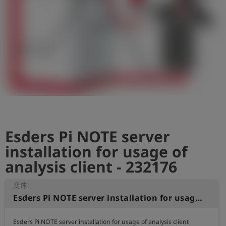
史
简
体
中
文
登
account_circle
录
shield
登
记
Esders Pi NOTE server
installation for usage of
analysis client - 232176
变体:
Esders Pi NOTE server installation for usage of analysis client
Esders Pi NOTE server installation for usage of analysis client
