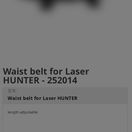
史
简
体
中
文
登
account_circle
录
Waist belt for Laser
shield
登
记
HUNTER - 252014
变体:
Waist belt for Laser HUNTER
length adjustable