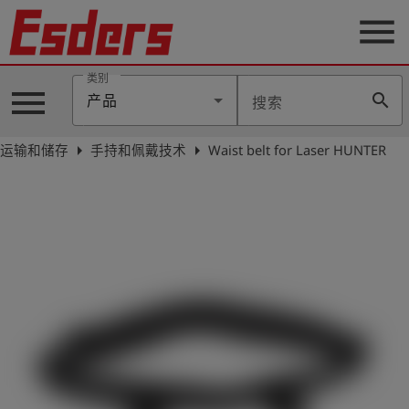
menu
类别
menu
search
产品
搜索
公
司
arrow_right
arrow_right
运输和储存
手持和佩戴技术
Waist belt for Laser HUNTER
产
品
支
持
联
系
我
们
博
客
历