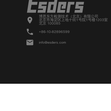
博恩东方检测技术（北京）有限公司

location_on
北京市海淀区上地十街1号院1号楼1203室

北京 100085
phone
+86-10-82896599
email
info@esders.com