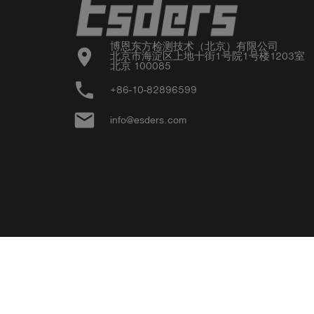
博恩东方检测技术（北京）有限公司

location_on
北京市海淀区上地十街1号院1号楼1203室

北京 100085
phone
+86-10-82896599
email
info@esders.com