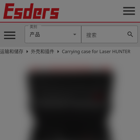
menu
类别
menu
search
产品
搜索
公
司
arrow_right
arrow_right
运输和储存
外壳和插件
Carrying case for Laser HUNTER
产
品
支
持
联
系
我
们
博
客
历