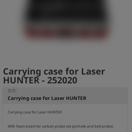
史
简
体
中
文
登
account_circle
录
Carrying case for Laser
shield
登
记
HUNTER - 252020
变体:
Carrying case for Laser HUNTER
Carrying case for Laser HUNTER

With foam insert for carbon probe set (pinhole and bell probe)
