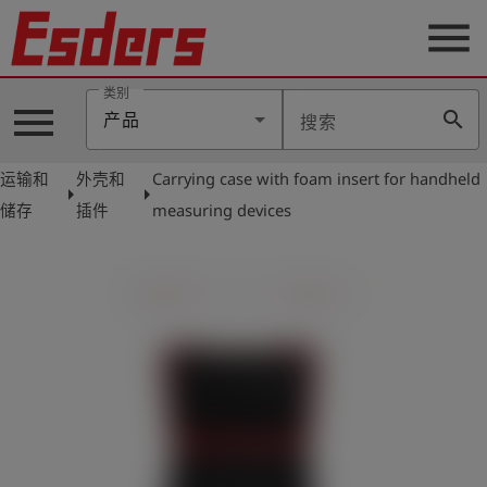
menu
类别
menu
search
产品
搜索
公
司
运输和
外壳和
Carrying case with foam insert for handheld
arrow_right
arrow_right
产
储存
插件
measuring devices
品
支
持
联
系
我
们
博
客
历