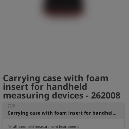
史
简
体
中
文
登
account_circle
录
shield
登
记
Carrying case with foam
insert for handheld
measuring devices - 262008
变体:
Carrying case with foam insert for handheld measuring devices
for all handheld measurement instruments 
