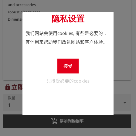
and accessories

robust plastic case

隐私设置
Dimensions approx.: 465 x 355 x 110 mm
我们网站会使用cookies, 有些是必要的，
其他用来帮助我们改进网站和客户体验。
接受
只接受必要的cookies
立即注册以查看价格。
lock
数量
1
add_shopping_cart
添加到购物车