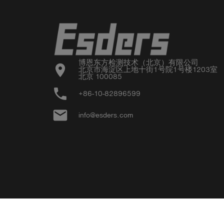
博恩东方检测技术（北京）有限公司

location_on
北京市海淀区上地十街1号院1号楼1203室

北京 100085
phone
+86-10-82896599
email
info@esders.com