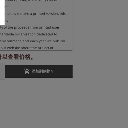
 time.

rtheless require a printed version, this 
sible.

 of the proceeds from printed user 
aritable organisation dedicated to 
 environment, and each year we publish 
our website about the project or 
eceiving these funds.
册以查看价格。
add_shopping_cart
添加到购物车