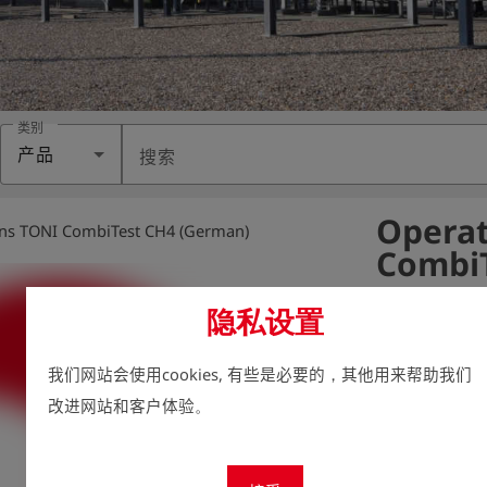
类别
产品
搜索
Operat
ions TONI CombiTest CH4 (German)
CombiT
变体:
隐私设置
我们网站会使用cookies, 有些是必要的，其他用来帮助我们
We take enviro
改进网站和客户体验。
therefore aim t
possible, inclu
For this reason
charge via our