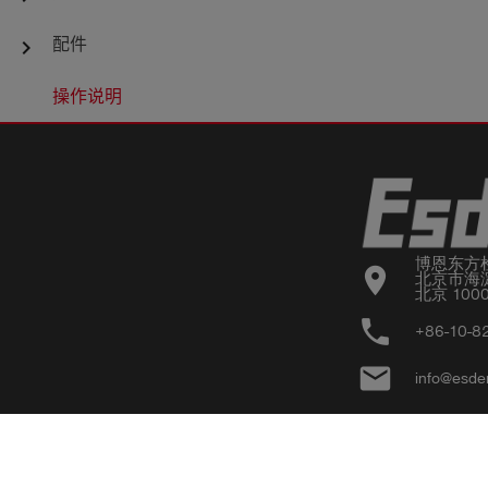
配件
chevron_right
操作说明
博恩东方
location_on
北京市海淀
北京 100
phone
+86-10-8
email
info@esde