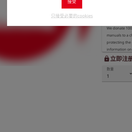
接受
accessed at any
Should you neve
只接受必要的cookies
is of course pos
We donate 100%
manuals to a ch
protecting the
information on 
organisation r
立即注
lock
数量
1