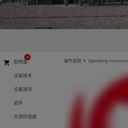
史
简
体
中
文
登
account_circle
录
0
arrow_right
操作说明
Operating instruct
购物篮
shopping_cart
shield
登
记
设备技术
设备选项
软件
外部传感器