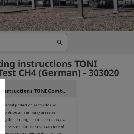
search
ing instructions TONI
est CH4 (German) - 303020
Operating instructions TONI CombiTest CH4 (German)
nmental protection seriously and 
o contribute in as many areas as 
ding the printing of our user manuals.

, we provide our user manuals free of 
 customer portal, where they can be 