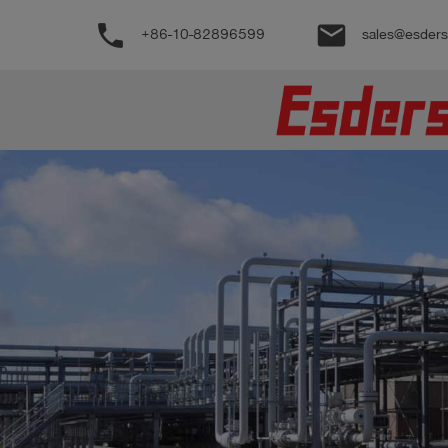
phone
email
+86-10-82896599
sales@esder
公
司
产
品
支
持
联
系
我
们
博
客
历