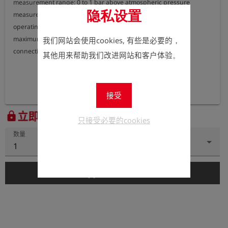
measurement range: 0 to 1 bar above atmospheric pressure

隐私设置
measurement accuracy: < 0,5 % of full scale

operating temperature: -20 °C bis +70  °C

maximum pressure: 1,5 bar

我们网站会使用cookies, 有些是必要的，
connection: external thread G 1/4
其他用来帮助我们改进网站和客户体验。
接受
立即注册以查看价格。
lock
只接受必要的cookies
数量
1
add_shopping_cart
添加到购物车