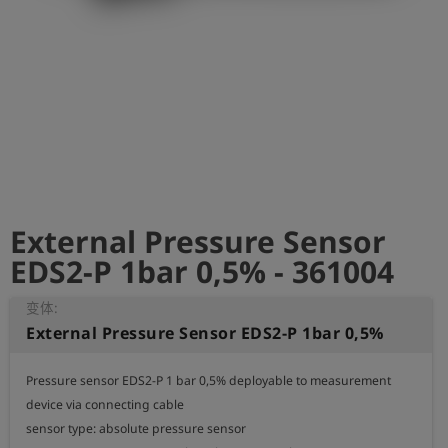
史
简
体
中
文
登
account_circle
录
External Pressure Sensor
shield
登
记
EDS2-P 1bar 0,5% - 361004
变体:
External Pressure Sensor EDS2-P 1bar 0,5%
Pressure sensor EDS2-P 1 bar 0,5% deployable to measurement

device via connecting cable

sensor type: absolute pressure sensor
