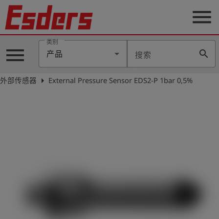
menu
类别
menu
search
产品
搜索
公
司
arrow_right
外部传感器
External Pressure Sensor EDS2-P 1bar 0,5%
产
品
支
持
联
系
我
们
博
客
历