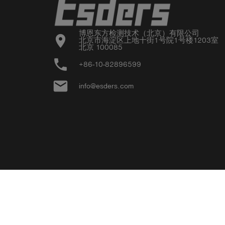
博恩东方检测技术（北京）有限公司

location_on
北京市海淀区上地十街1号院1号楼1203室

北京 100085
phone
+86-10-82896599
email
info@esders.com