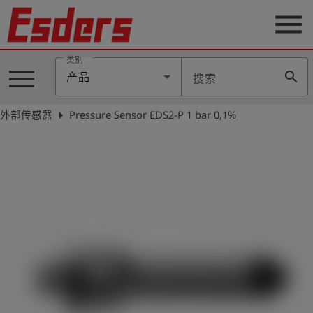
menu
类别
menu
search
产品
搜索
公
司
arrow_right
外部传感器
Pressure Sensor EDS2-P 1 bar 0,1%
产
品
支
持
联
系
我
们
博
客
历