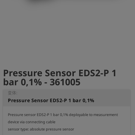
史
简
体
中
文
登
account_circle
录
Pressure Sensor EDS2-P 1
shield
登
记
bar 0,1% - 361005
变体:
Pressure Sensor EDS2-P 1 bar 0,1%
Pressure sensor EDS2-P 1 bar 0,1% deployable to measurement

device via connecting cable

sensor type: absolute pressure sensor
