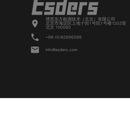
博恩东方检测技术（北京）有限公司

location_on
北京市海淀区上地十街1号院1号楼1203室

北京 100085
phone
+86-10-82896599
email
info@esders.com