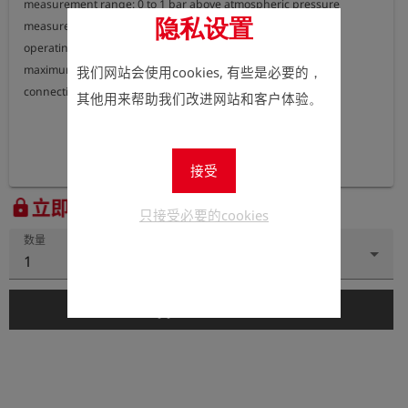
measurement range: 0 to 1 bar above atmospheric pressure

隐私设置
measurement accuracy: < 0,1 % of full scale

operating temperature: -20 °C bis +70  °C

maximum pressure: 1,5 bar

我们网站会使用cookies, 有些是必要的，
connection: external thread G 1/4"
其他用来帮助我们改进网站和客户体验。
接受
立即注册以查看价格。
lock
只接受必要的cookies
数量
1
add_shopping_cart
添加到购物车