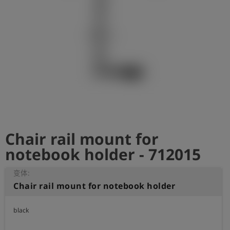
史
简
体
中
文
登
account_circle
录
shield
登
记
Chair rail mount for
notebook holder - 712015
变体:
Chair rail mount for notebook holder
black