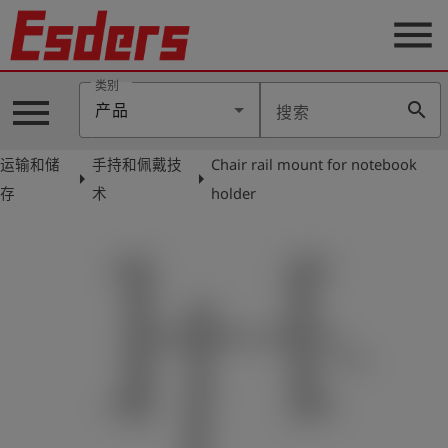
menu
类别
menu
search
产品
搜索
公
司
运输和储
手持和佩戴技
Chair rail mount for notebook
arrow_right
arrow_right
产
存
术
holder
品
支
持
联
系
我
们
博
客
历