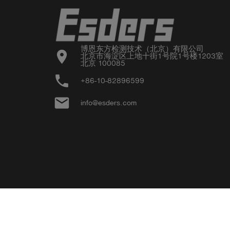
博恩东方检测技术（北京）有限公司

location_on
北京市海淀区上地十街1号院1号楼1203室

北京 100085
phone
+86-10-82896599
email
info@esders.com