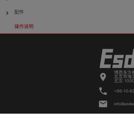
配件
chevron_right
操作说明
博恩东方
location_on
北京市海淀
北京 100
phone
+86-10-8
email
info@esde