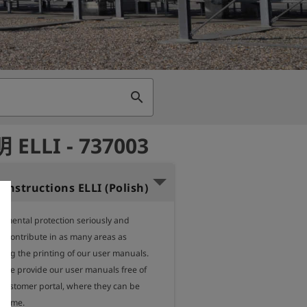
search
ELLI - 737003
instructions ELLI (Polish)
nmental protection seriously and 
o contribute in as many areas as 
ding the printing of our user manuals.

, we provide our user manuals free of 
 customer portal, where they can be 
 time.
