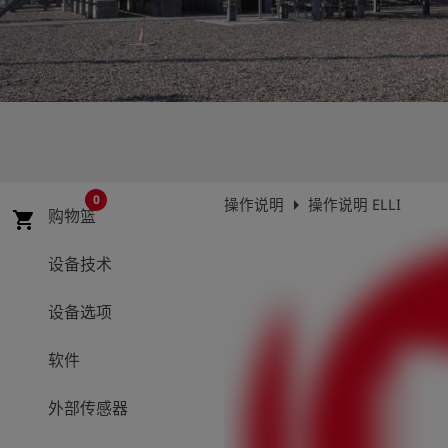
史
简
体
中
文
登
account_circle
录
0
arrow_right
操作说明
操作说明 ELLI
购物篮
shopping_cart
shield
登
记
设备技术
设备选项
软件
外部传感器