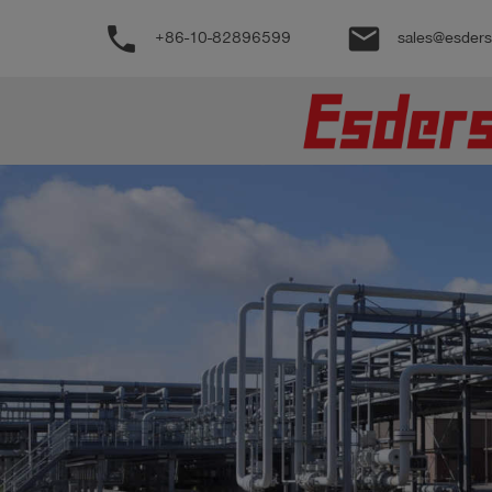
phone
email
+86-10-82896599
sales@esder
公
司
产
品
支
持
联
系
我
们
博
客
历