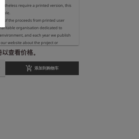
rtheless require a printed version, this 
sible.

 of the proceeds from printed user 
aritable organisation dedicated to 
 environment, and each year we publish 
our website about the project or 
eceiving these funds.
册以查看价格。
add_shopping_cart
添加到购物车