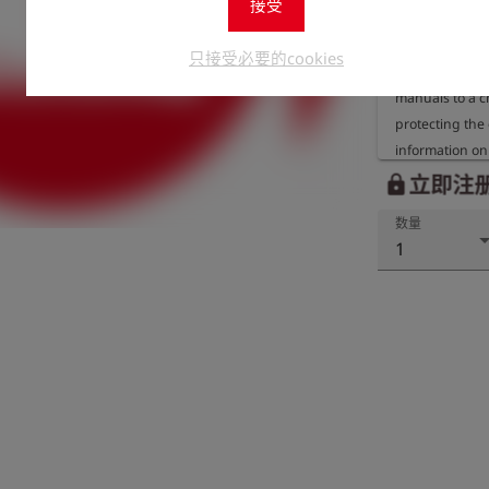
接受
Should you neve
is of course pos
只接受必要的cookies
We donate 100%
manuals to a ch
protecting the
information on 
organisation r
立即注
lock
数量
1