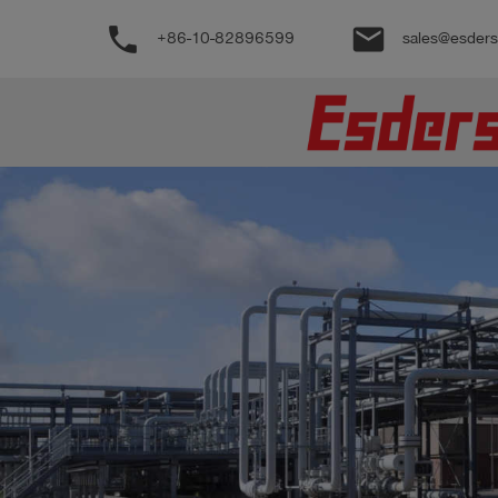
phone
email
+86-10-82896599
sales@esder
公
司
产
品
支
持
联
系
我
们
博
客
历