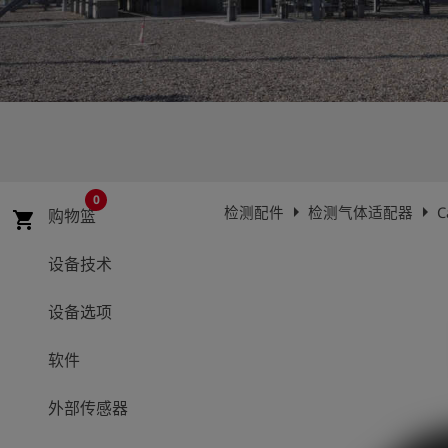
史
简
体
中
文
登
account_circle
录
0
arrow_right
arrow_right
检测配件
检测气体适配器
C
购物篮
shopping_cart
shield
登
记
设备技术
设备选项
软件
外部传感器