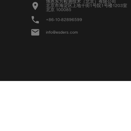
博恩东方检测技术（北京）有限公司

location_on
北京市海淀区上地十街1号院1号楼1203室

北京 100085
phone
+86-10-82896599
email
info@esders.com