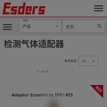
menu
类别
menu
search
产品
搜索
公
司
检测气体适配器
产
品
支
持
每页条目
20
联
1 - 5 / 5
系
我
们
新的
博
Adapter Ecomini to SPE/ ATS
客
历