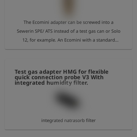
史
The Ecomini adapter can be screwed into a
简
体
Sewerin SPE/ ATS instead of a test gas can or Solo
中
文
12, for example. An Ecomini with a standard
Ecomini regulating valve can then be connected.
登
account_circle
录
shield
Test gas adapter HMG for flexible
登
记
quick connection probe V3 With
integrated humidity filter.
integrated natrasorb filter