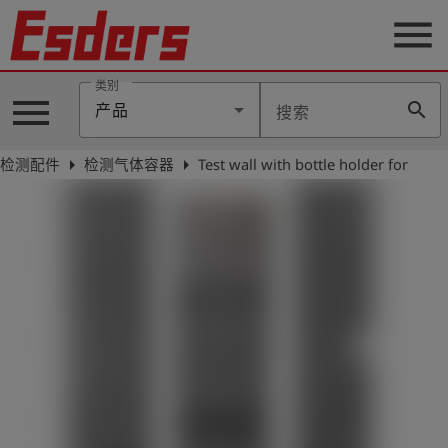
menu
类别
menu
search
产品
搜索
公
司
arrow_right
arrow_right
检测配件
检测气体容器
Test wall with bottle holder for
产
品
支
持
联
系
我
们
博
客
历