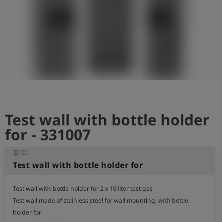
史
简
体
中
文
登
account_circle
录
Test wall with bottle holder
shield
登
记
for - 331007
变体:
Test wall with bottle holder for
Test wall with bottle holder for 2 x 10 liter test gas

Test wall made of stainless steel for wall mounting, with bottle 
holder for 
