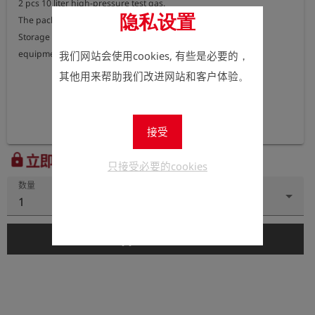
2 pcs 10 liter high-pressure test gas.

隐私设置
The package includes 2 lashings.

Storage shelf for measuring device, and fixing holes for test 
equipment .
我们网站会使用cookies, 有些是必要的，
其他用来帮助我们改进网站和客户体验。
接受
立即注册以查看价格。
lock
只接受必要的cookies
数量
1
add_shopping_cart
添加到购物车