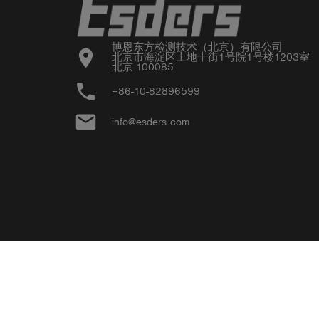
博恩东方检测技术（北京）有限公司

location_on
北京市海淀区上地十街1号院1号楼1203室

北京 100085
phone
+86-10-82896599
email
info@esders.com