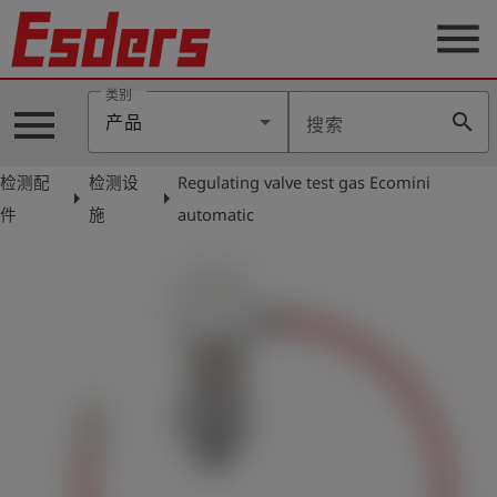
menu
类别
menu
search
产品
搜索
公
司
检测配
检测设
Regulating valve test gas Ecomini
arrow_right
arrow_right
产
件
施
automatic
品
支
持
联
系
我
们
博
客
历