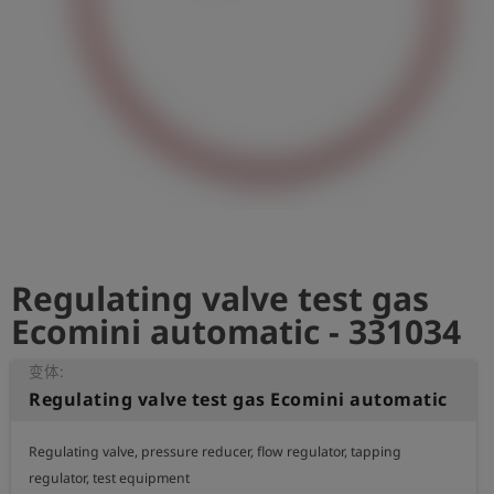
史
简
体
中
文
登
account_circle
录
shield
登
记
Regulating valve test gas
Ecomini automatic - 331034
变体:
Regulating valve test gas Ecomini automatic
Regulating valve, pressure reducer, flow regulator, tapping 
regulator, test equipment
