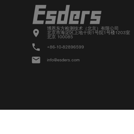
博恩东方检测技术（北京）有限公司

location_on
北京市海淀区上地十街1号院1号楼1203室

北京 100085
phone
+86-10-82896599
email
info@esders.com