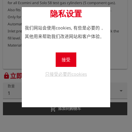
for all Ecomini and Solo 58 test gas cylinders (5 component gas).

Also fits Dräger test gas cylinders and MSA test gas cylinders.

隐私设置
Only for devices with a pump.

Automatic regulation of the flow rate from 0 - 180 L/h.

我们网站会使用cookies, 有些是必要的，
Inlet pressure 0 - 70 bar including pressure indicator to check the 
其他用来帮助我们改进网站和客户体验。
fill level.

Material: stainless steel
接受
只接受必要的cookies
立即注册以查看价格。
lock
数量
1
add_shopping_cart
添加到购物车