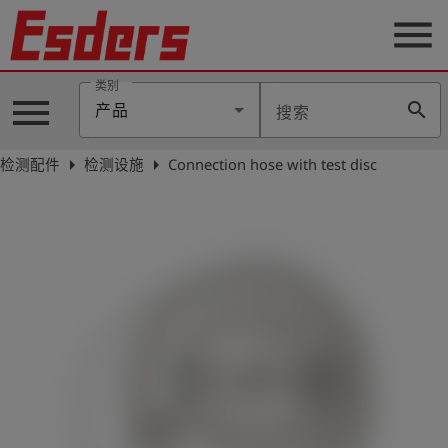
menu
类别
menu
search
产品
搜索
公
司
arrow_right
arrow_right
检测配件
检测设施
Connection hose with test disc
产
品
支
持
联
系
我
们
博
客
历