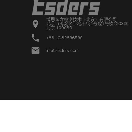
博恩东方检测技术（北京）有限公司

location_on
北京市海淀区上地十街1号院1号楼1203室

北京 100085
phone
+86-10-82896599
email
info@esders.com