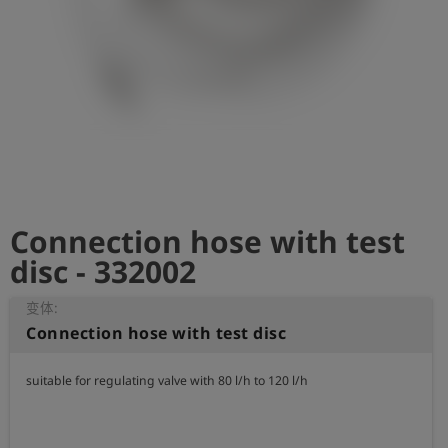
史
简
体
中
文
登
account_circle
录
Connection hose with test
shield
登
记
disc - 332002
变体:
Connection hose with test disc
suitable for regulating valve with 80 l/h to 120 l/h