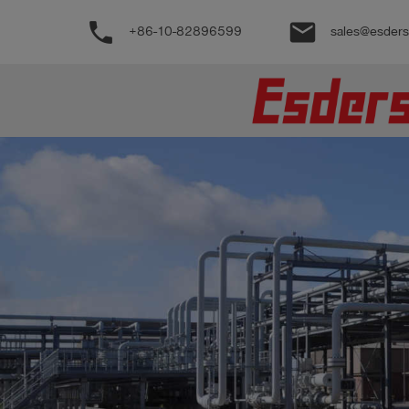
phone
email
+86-10-82896599
sales@esder
公
司
产
品
支
持
联
系
我
们
博
客
历