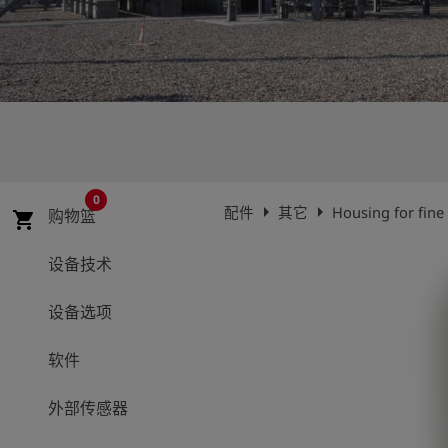
史
简
体
中
文
登
account_circle
录
0
arrow_right
arrow_right
配件
其它
Housing for fine
购物篮
shopping_cart
shield
登
记
设备技术
设备选项
软件
外部传感器