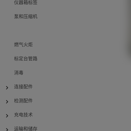
仪器箱标签
泵和压缩机
燃气火炬
标定台管路
消毒
连接配件
chevron_right
检测配件
chevron_right
充电技术
chevron_right
运输和储存
chevron_right