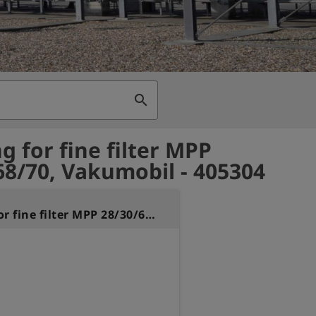
search
g for fine filter MPP
68/70, Vakumobil - 405304
Housing for fine filter MPP 28/30/68/70, Vakumobil