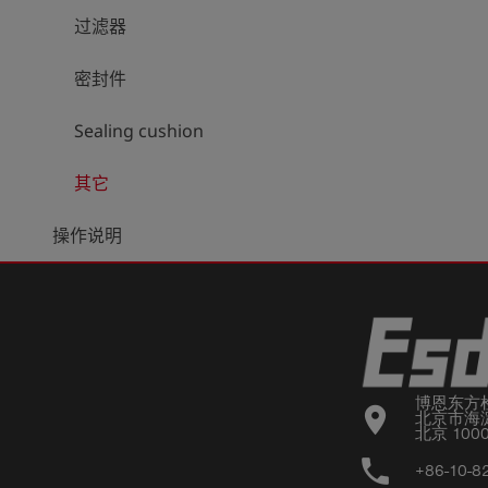
过滤器
密封件
Sealing cushion
其它
操作说明
博恩东方
location_on
北京市海淀
北京 100
phone
+86-10-8