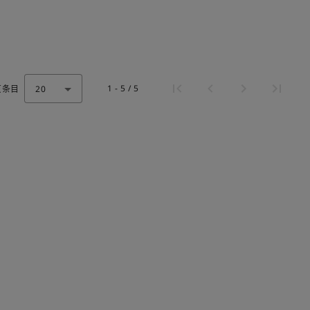
1 - 5 / 5
页条目
20