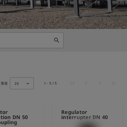
search
1 - 5 / 5
页条目
20
tor
Regulator
tion DN 50
interrupter DN 40
oupling