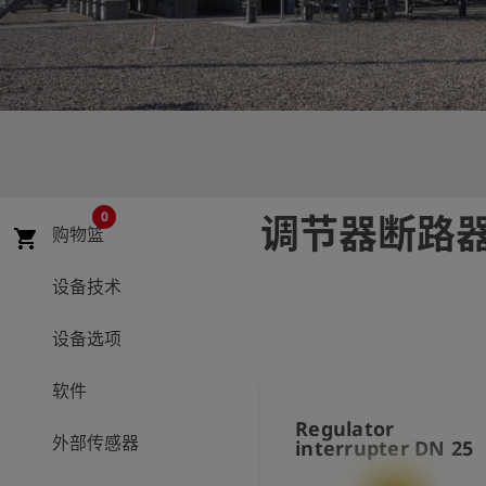
史
简
体
中
文
登
account_circle
录
0
调节器断路
购物篮
shopping_cart
shield
登
记
设备技术
设备选项
软件
Regulator
外部传感器
interrupter DN 25