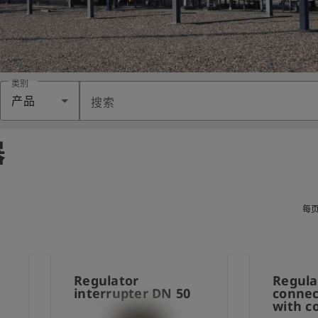
类别
产品
搜索
器
每
Regulator
Regula
interrupter DN 50
connec
with c