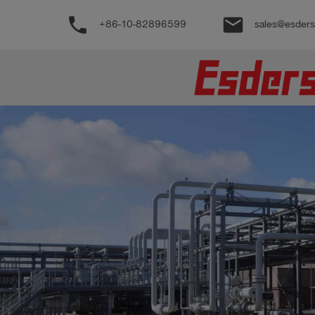
phone
email
+86-10-82896599
sales@esder
公
司
产
品
支
持
联
系
我
们
博
客
历