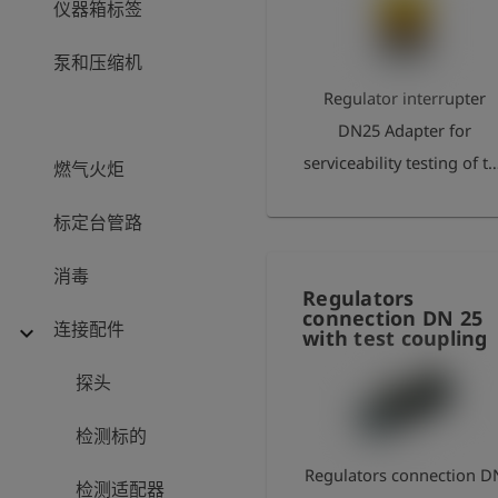
仪器箱标签
泵和压缩机
Regulator interrupter
DN25 Adapter for
serviceability testing of t
燃气火炬
entire installation,
标定台管路
installation downstream
of the controller.
消毒
Regulators
connection DN 25
连接配件
expand_more
with test coupling
探头
检测标的
Regulators connection D
检测适配器