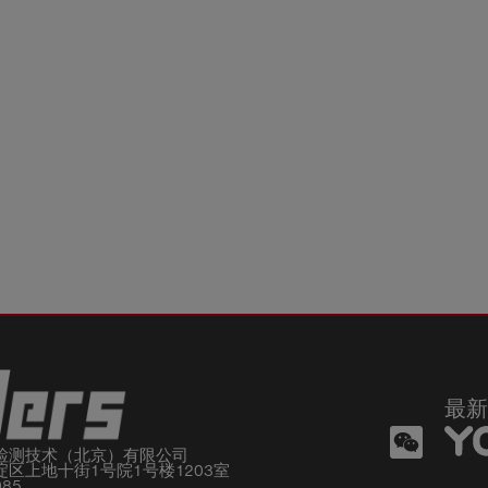
最新
检测技术（北京）有限公司

区上地十街1号院1号楼1203室

085