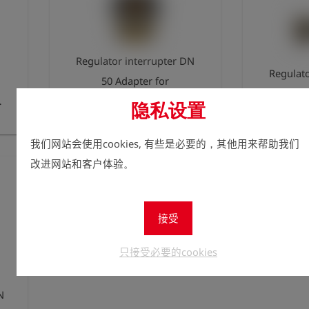
Regulator interrupter DN
Regulat
50 Adapter for
50 with
he
serviceability testing of the
隐私设置
Fitting
entire installation,
with ex
installation downstream
我们网站会使用cookies, 有些是必要的，其他用来帮助我们
both sides 2 3/
of the controller.
改进网站和客户体验。
quick co
for i
接受
只接受必要的cookies
N