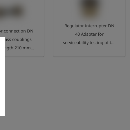
Regulator interrupter DN
or connection DN
40 Adapter for
 brass couplings
serviceability testing of the
, length 210 mm
entire installation,
ternal thread on
installation downstream
4" and 2
of the controller.
uplings series 21
nlet and outlet