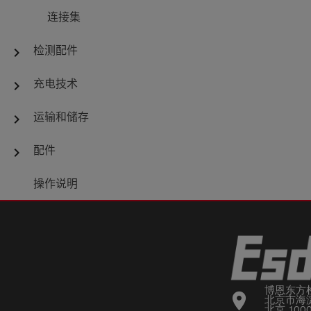
连接集
检测配件
chevron_right
充电技术
chevron_right
运输和储存
chevron_right
配件
chevron_right
操作说明
博恩东方
location_on
北京市海淀
北京 100