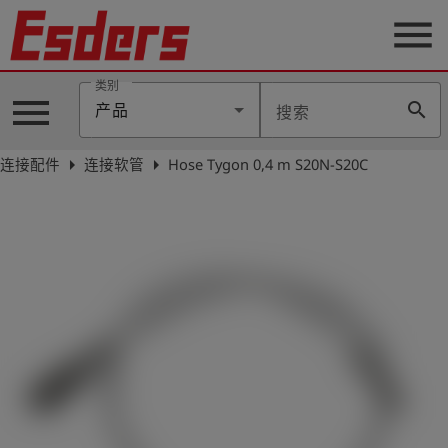
menu
类别
menu
search
产品
搜索
公
司
arrow_right
arrow_right
连接配件
连接软管
Hose Tygon 0,4 m S20N-S20C
产
品
支
持
联
系
我
们
博
客
历