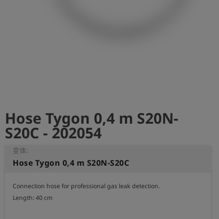
史
简
体
中
文
登
account_circle
录
Hose Tygon 0,4 m S20N-
shield
登
记
S20C - 202054
变体:
Hose Tygon 0,4 m S20N-S20C
Connection hose for professional gas leak detection.

Length: 40 cm