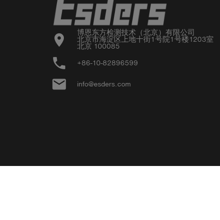
博恩东方检测技术（北京）有限公司

location_on
北京市海淀区上地十街1号院1号楼1203室

北京 100085
phone
+86-10-82896599
email
info@esders.com