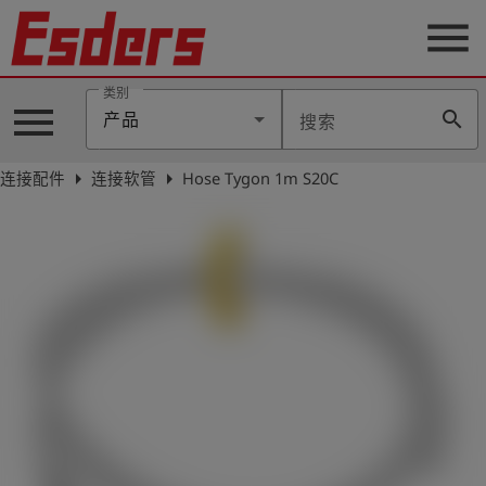
menu
类别
menu
search
产品
搜索
公
司
arrow_right
arrow_right
连接配件
连接软管
Hose Tygon 1m S20C
产
品
支
持
联
系
我
们
博
客
历