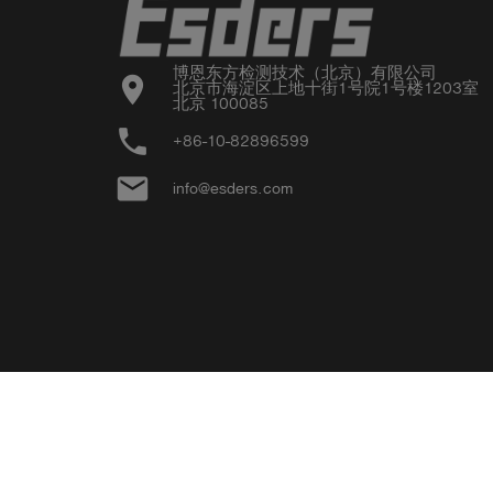
博恩东方检测技术（北京）有限公司

location_on
北京市海淀区上地十街1号院1号楼1203室

北京 100085
phone
+86-10-82896599
email
info@esders.com