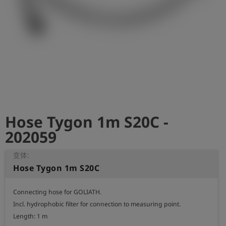
史
简
体
中
文
登
account_circle
录
Hose Tygon 1m S20C -
shield
登
记
202059
变体:
Hose Tygon 1m S20C
Connecting hose for GOLIATH.

Incl. hydrophobic filter for connection to measuring point.

Length: 1 m