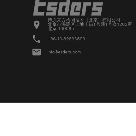
博恩东方检测技术（北京）有限公司

location_on
北京市海淀区上地十街1号院1号楼1203室

北京 100085
phone
+86-10-82896599
email
info@esders.com