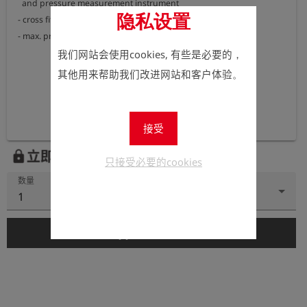
  and pressure measurement instrument

隐私设置
- cross fitting for connection to coupling S 21

- max. pressure 2 bar
我们网站会使用cookies, 有些是必要的，
其他用来帮助我们改进网站和客户体验。
接受
立即注册以查看价格。
lock
只接受必要的cookies
数量
1
add_shopping_cart
添加到购物车