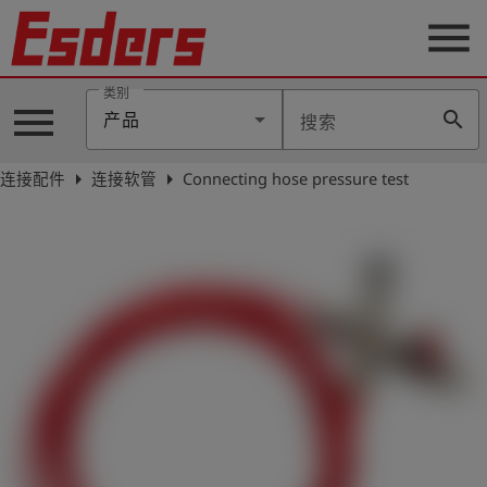
menu
类别
menu
search
产品
搜索
公
司
arrow_right
arrow_right
连接配件
连接软管
Connecting hose pressure test
产
品
支
持
联
系
我
们
博
客
历