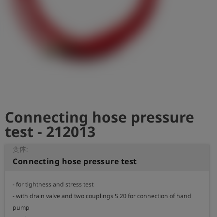
史
简
体
中
文
登
account_circle
录
Connecting hose pressure
shield
登
记
test - 212013
变体:
Connecting hose pressure test
- for tightness and stress test

- with drain valve and two couplings S 20 for connection of hand 
pump
