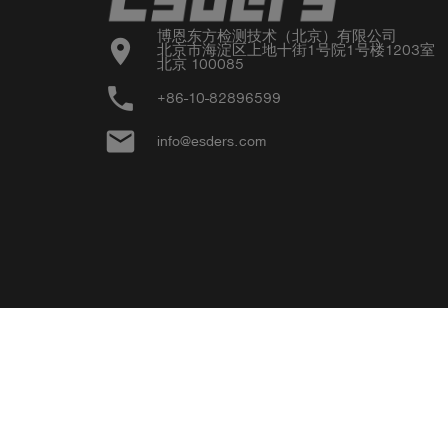
博恩东方检测技术（北京）有限公司

location_on
北京市海淀区上地十街1号院1号楼1203室

北京 100085
phone
+86-10-82896599
email
info@esders.com