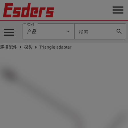
menu
类别
menu
search
产品
搜索
公
司
arrow_right
arrow_right
连接配件
探头
Triangle adapter
产
品
支
持
联
系
我
们
博
客
历