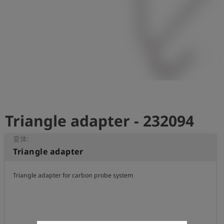
史
简
体
中
文
登
account_circle
录
Triangle adapter - 232094
shield
登
记
变体:
Triangle adapter
Triangle adapter for carbon probe system