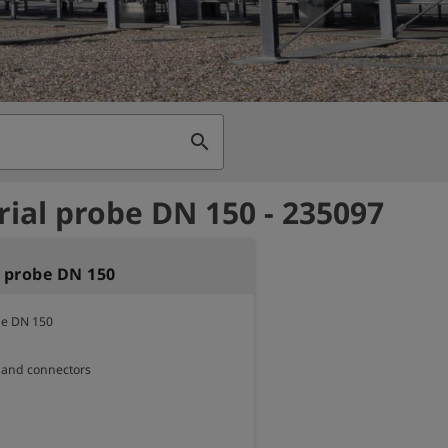
search
rial probe DN 150 - 235097
l probe DN 150
be DN 150

 and connectors