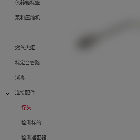
仪器箱标签
泵和压缩机
燃气火炬
标定台管路
消毒
连接配件
expand_more
探头
检测标的
检测适配器