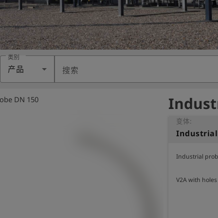
类别
产品
搜索
Indust
probe DN 150
变体:
Industria
Industrial pro
V2A with holes