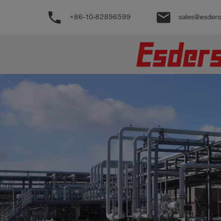
phone
email
+86-10-82896599
sales@esder
公
司
产
品
支
持
联
系
我
们
博
客
历