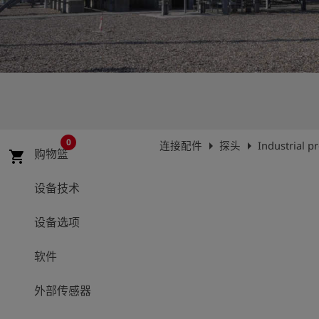
史
简
体
中
文
登
account_circle
录
0
arrow_right
arrow_right
连接配件
探头
Industrial 
购物篮
shopping_cart
shield
登
记
设备技术
设备选项
软件
外部传感器