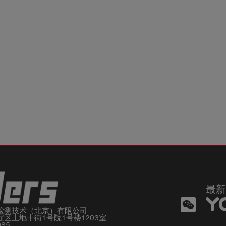
最新
检测技术（北京）有限公司

区上地十街1号院1号楼1203室

085