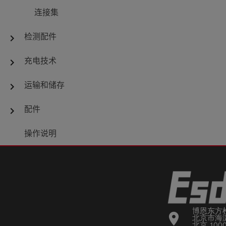
连接集
检测配件
chevron_right
充电技术
chevron_right
运输和储存
chevron_right
配件
chevron_right
操作说明
博恩东方
location_on
北京市海淀
北京 100