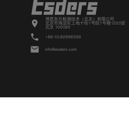
博恩东方检测技术（北京）有限公司

location_on
北京市海淀区上地十街1号院1号楼1203室

北京 100085
phone
+86-10-82896599
email
info@esders.com