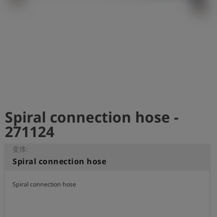
史
简
体
中
文
登
account_circle
录
Spiral connection hose -
shield
登
记
271124
变体:
Spiral connection hose
Spiral connection hose