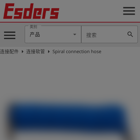
menu
类别
menu
search
产品
搜索
公
司
arrow_right
arrow_right
连接配件
连接软管
Spiral connection hose
产
品
支
持
联
系
我
们
博
客
历