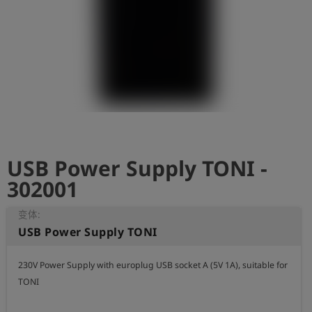
史
简
体
中
文
登
account_circle
录
USB Power Supply TONI -
shield
登
记
302001
变体:
USB Power Supply TONI
230V Power Supply with europlug USB socket A (5V 1A), suitable for 
TONI