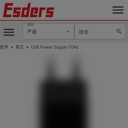
menu
类别
menu
search
产品
搜索
公
司
arrow_right
arrow_right
配件
其它
USB Power Supply TONI
产
品
支
持
联
系
我
们
博
客
历