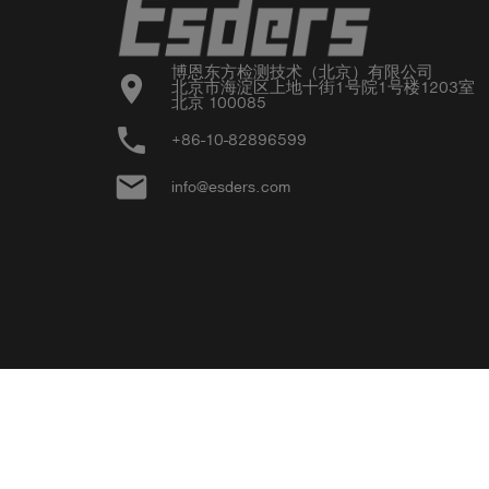
博恩东方检测技术（北京）有限公司

location_on
北京市海淀区上地十街1号院1号楼1203室

北京 100085
phone
+86-10-82896599
email
info@esders.com