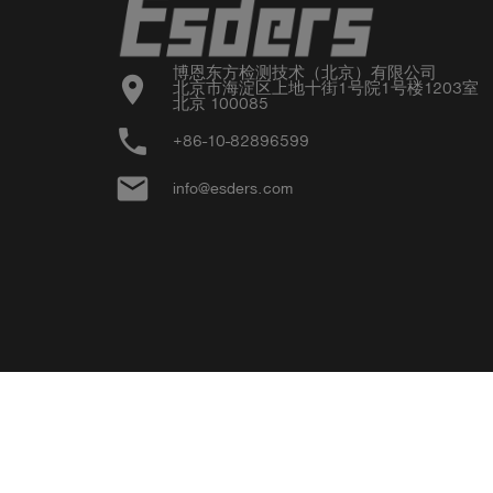
博恩东方检测技术（北京）有限公司

location_on
北京市海淀区上地十街1号院1号楼1203室

北京 100085
phone
+86-10-82896599
email
info@esders.com