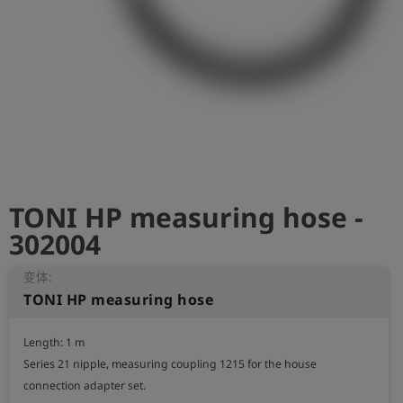
史
简
体
中
文
登
account_circle
录
TONI HP measuring hose -
shield
登
记
302004
变体:
TONI HP measuring hose
Length: 1 m

Series 21 nipple, measuring coupling 1215 for the house 
connection adapter set.