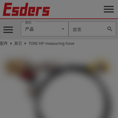
menu
类别
menu
search
产品
搜索
公
司
arrow_right
arrow_right
配件
其它
TONI HP measuring hose
产
品
支
持
联
系
我
们
博
客
历