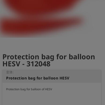
史
简
体
中
文
登
account_circle
录
Protection bag for balloon
shield
登
记
HESV - 312048
变体:
Protection bag for balloon HESV
Protection bag for balloon of HESV