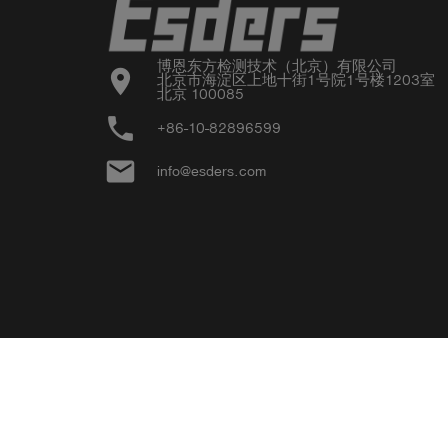
博恩东方检测技术（北京）有限公司

location_on
北京市海淀区上地十街1号院1号楼1203室

北京 100085
phone
+86-10-82896599
email
info@esders.com