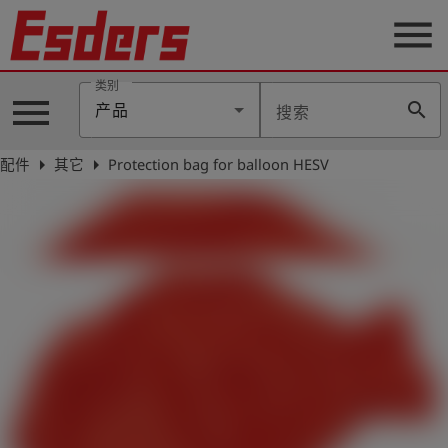
menu
类别
menu
search
产品
搜索
公
司
arrow_right
arrow_right
配件
其它
Protection bag for balloon HESV
产
品
支
持
联
系
我
们
博
客
历