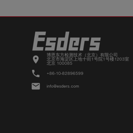
博恩东方检测技术（北京）有限公司

location_on
北京市海淀区上地十街1号院1号楼1203室

北京 100085
phone
+86-10-82896599
email
info@esders.com