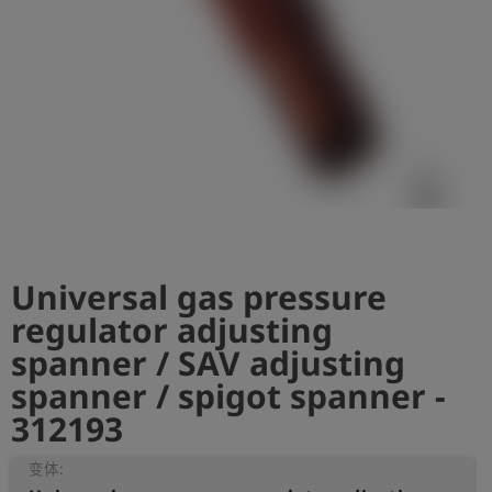
史
简
体
中
文
登
account_circle
录
shield
登
记
Universal gas pressure
regulator adjusting
spanner / SAV adjusting
spanner / spigot spanner -
312193
变体: