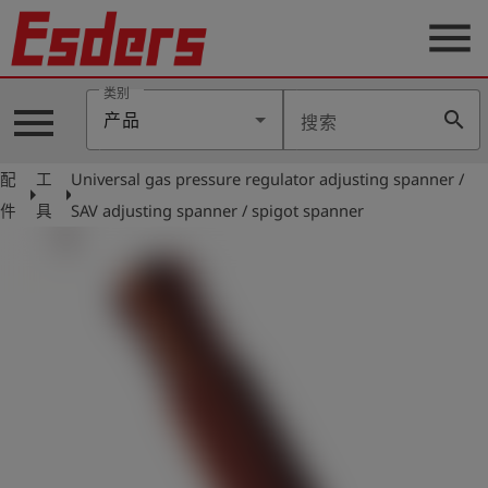
menu
类别
menu
search
产品
搜索
公
司
配
工
Universal gas pressure regulator adjusting spanner /
arrow_right
arrow_right
产
件
具
SAV adjusting spanner / spigot spanner
品
支
持
联
系
我
们
博
客
历