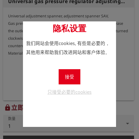
Universal gas pressure regulator adjusting spanner / SAV adjusting spanner / spigot spanner
Universal adjustment spanner, adjustment spanner SAV,

Gas pressure regulator tool for Elster make to increase/decrease 
隐私设置
the outlet/shut-off pressure: The adjustment screw must be turned 
clockwise/

我们网站会使用cookies, 有些是必要的，
counterclockwise with the adjustment spanner.

其他用来帮助我们改进网站和客户体验。
Material: aluminium
接受
只接受必要的cookies
立即注册以查看价格。
lock
数量
1