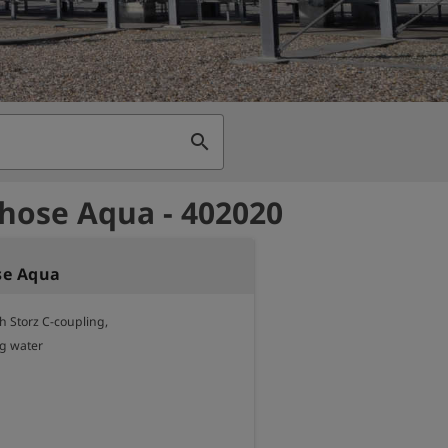
search
g hose Aqua - 402020
ose Aqua
th Storz C-coupling,

ng water