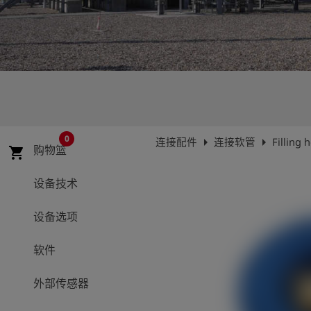
史
简
体
中
文
登
account_circle
录
0
arrow_right
arrow_right
连接配件
连接软管
Filling 
购物篮
shopping_cart
shield
登
记
设备技术
设备选项
软件
外部传感器