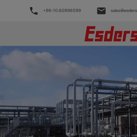
phone
email
+86-10-82896599
sales@esder
公
司
产
品
支
持
联
系
我
们
博
客
历