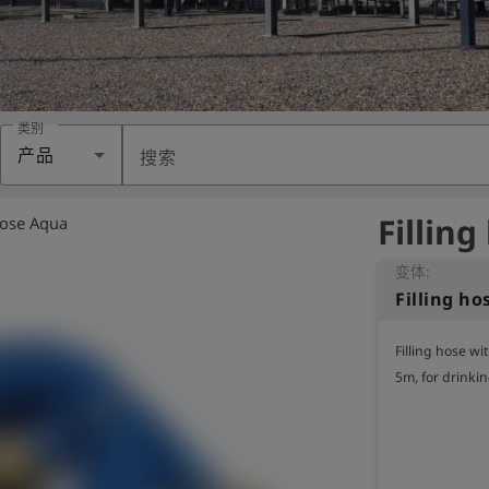
类别
产品
搜索
Fillin
hose Aqua
变体:
Filling h
Filling hose wi
5m, for drinki