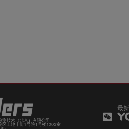
最新
检测技术（北京）有限公司

区上地十街1号院1号楼1203室

085