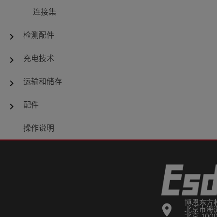
连接集
检测配件
chevron_right
充电技术
chevron_right
运输和储存
chevron_right
配件
chevron_right
操作说明
博恩东方
location_on
北京市海淀
北京 100