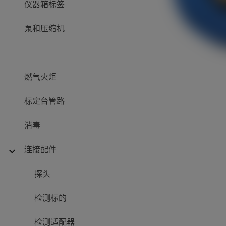
仪器箱标签
泵和压缩机
燃气火炬
标定台管路
消毒
连接配件
expand_more
探头
检测标的
检测适配器