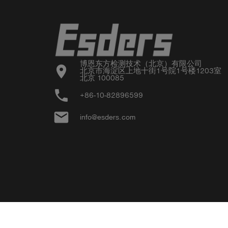
博恩东方检测技术（北京）有限公司

location_on
北京市海淀区上地十街1号院1号楼1203室

北京 100085
phone
+86-10-82896599
email
info@esders.com