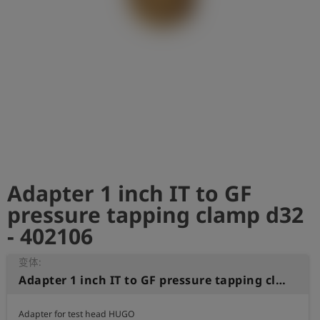
史
简
体
中
文
登
account_circle
录
shield
登
记
Adapter 1 inch IT to GF
pressure tapping clamp d32
- 402106
变体:
Adapter 1 inch IT to GF pressure tapping clamp d32
Adapter for test head HUGO
