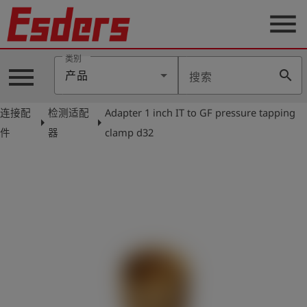
menu
类别
menu
search
产品
搜索
公
司
连接配
检测适配
Adapter 1 inch IT to GF pressure tapping
arrow_right
arrow_right
产
件
器
clamp d32
品
支
持
联
系
我
们
博
客
历