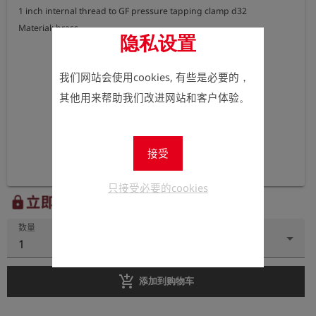
1 inch internal thread to GF pressure tapping clamp d32

Material: brass
隐私设置
我们网站会使用cookies, 有些是必要的，
其他用来帮助我们改进网站和客户体验。
接受
只接受必要的cookies
立即注册以查看价格。
lock
数量
1
add_shopping_cart
添加到购物车