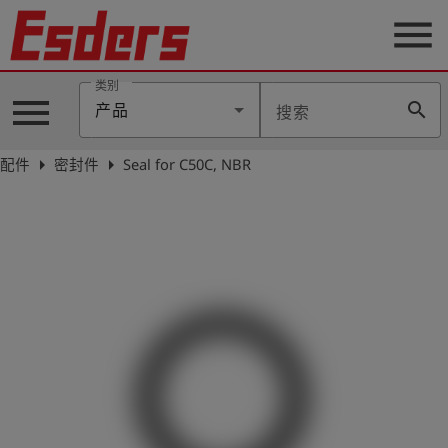
menu
类别
menu
search
产品
搜索
公
司
arrow_right
arrow_right
配件
密封件
Seal for C50C, NBR
产
品
支
持
联
系
我
们
博
客
历