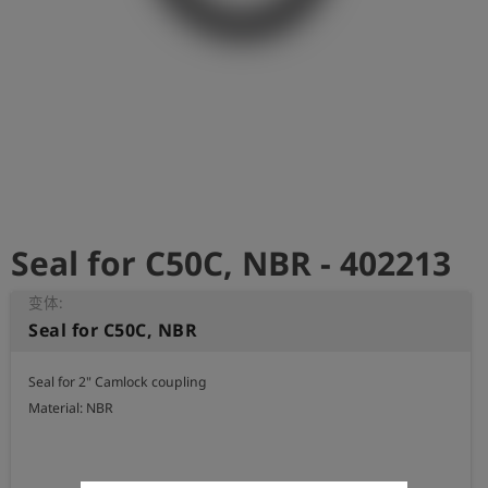
史
简
体
中
文
登
account_circle
录
Seal for C50C, NBR - 402213
shield
登
记
变体:
Seal for C50C, NBR
Seal for 2" Camlock coupling

Material: NBR