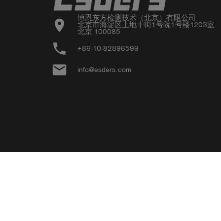
博恩东方检测技术（北京）有限公司

location_on
北京市海淀区上地十街1号院1号楼1203室

北京 100085
phone
+86-10-82896599
email
info@esders.com