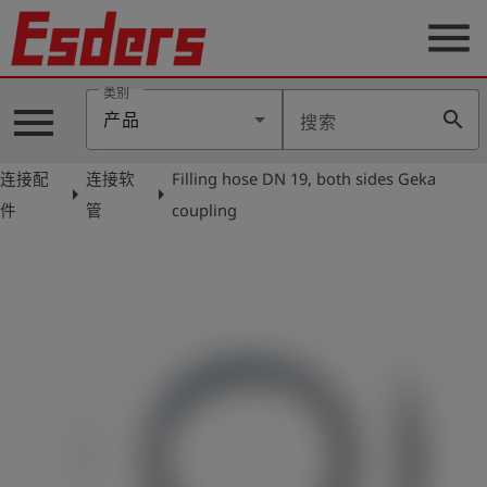
menu
类别
menu
search
产品
搜索
公
司
连接配
连接软
Filling hose DN 19, both sides Geka
arrow_right
arrow_right
产
件
管
coupling
品
支
持
联
系
我
们
博
客
历