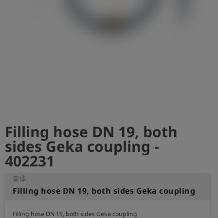
史
简
体
中
文
登
account_circle
录
shield
登
记
Filling hose DN 19, both
sides Geka coupling -
402231
变体:
Filling hose DN 19, both sides Geka coupling
Filling hose DN 19, both sides Geka coupling
