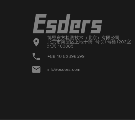
博恩东方检测技术（北京）有限公司

location_on
北京市海淀区上地十街1号院1号楼1203室

北京 100085
phone
+86-10-82896599
email
info@esders.com