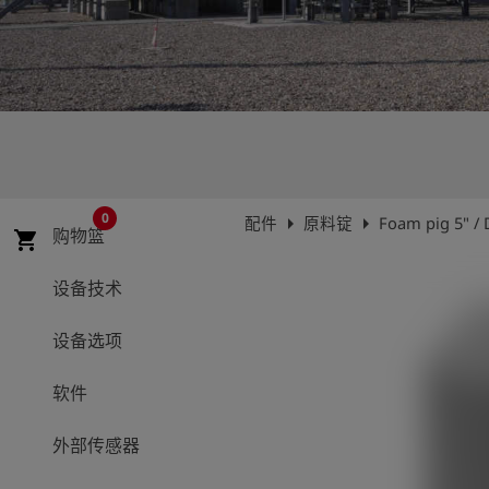
史
简
体
中
文
登
account_circle
录
0
arrow_right
arrow_right
配件
原料锭
Foam pig 5" /
购物篮
shopping_cart
shield
登
记
设备技术
设备选项
软件
外部传感器