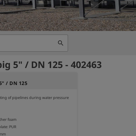
search
ig 5" / DN 125 - 402463
5" / DN 125
nting of pipelines during water pressure 
ther foam

late: PUR

 mm
