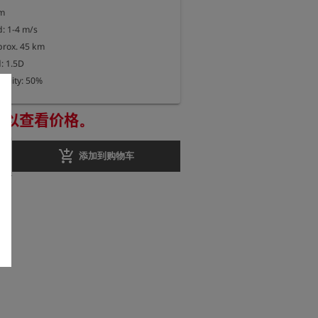
m

 1-4 m/s

prox. 45 km

 1.5D

bility: 50%
册以查看价格。
add_shopping_cart
添加到购物车