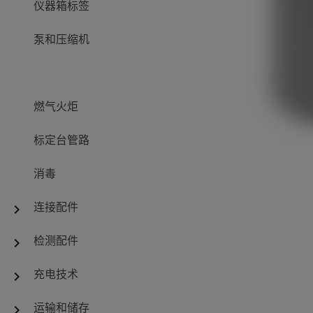
仪器箱标签
泵和压缩机
燃气火炬
标定台管路
消毒
连接配件
chevron_right
检测配件
chevron_right
充电技术
chevron_right
运输和储存
chevron_right