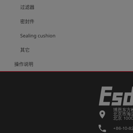
过滤器
密封件
Sealing cushion
其它
操作说明
博恩东方
location_on
北京市海淀
北京 100
phone
+86-10-8