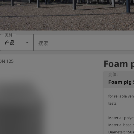
类别
产品
搜索
Foam p
 DN 125
变体:
Foam pig 
for reliable ve
tests.

Material: polye
Material base p
Diameter: 150