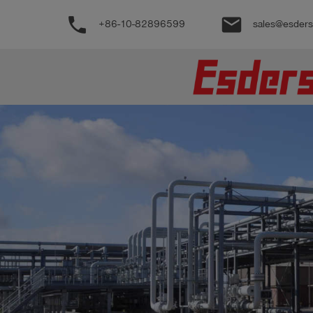
phone
email
+86-10-82896599
sales@esder
公
司
产
品
支
持
联
系
我
们
博
客
历