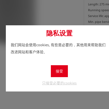
Length: 275 m
Running speed:
Service life: ap
Min. pipe bend:
Max. compressi
隐私设置
立即注
lock
我们网站会使用cookies, 有些是必要的，其他用来帮助我们
数量
改进网站和客户体验。
1
接受
只接受必要的cookies