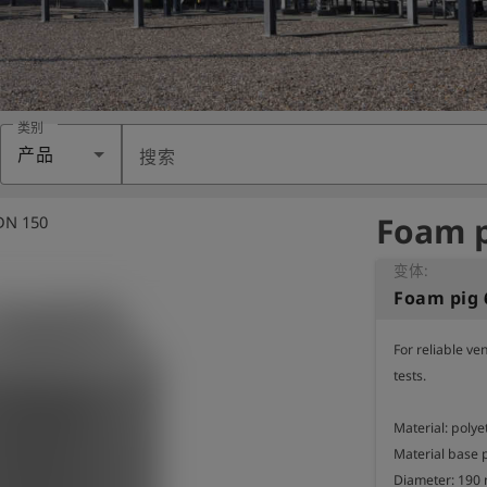
类别
产品
搜索
Foam p
 DN 150
变体:
Foam pig 
For reliable ve
tests.

Material: polye
Material base p
Diameter: 190