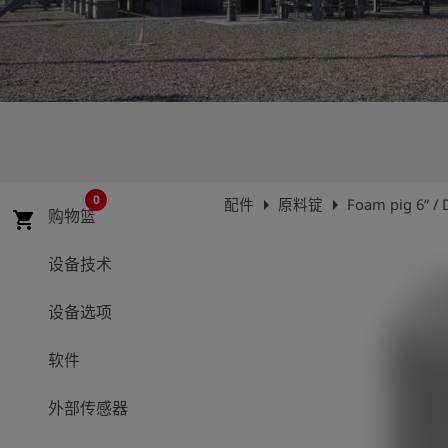
史
简
体
中
文
登
account_circle
录
0
arrow_right
arrow_right
配件
原料锭
Foam pig 6” /
购物篮
shopping_cart
shield
登
记
设备技术
设备选项
软件
外部传感器