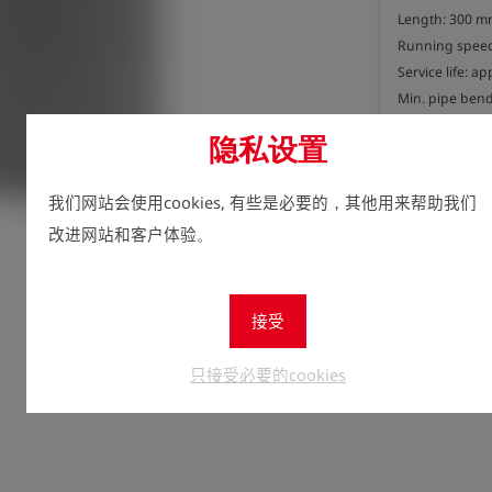
Length: 300 m
Running speed:
Service life: ap
Min. pipe bend:
Max. compressi
隐私设置
立即注
lock
我们网站会使用cookies, 有些是必要的，其他用来帮助我们
数量
改进网站和客户体验。
1
接受
只接受必要的cookies