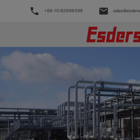
phone
email
+86-10-82896599
sales@esder
公
司
产
品
支
持
联
系
我
们
博
客
历