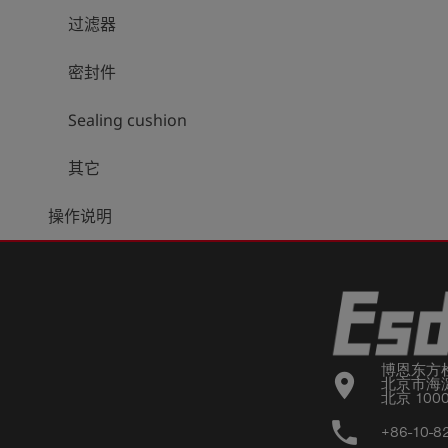
过滤器
密封件
Sealing cushion
其它
操作说明
博恩东方
location_on
北京市海淀
北京 100
phone
+86-10-8