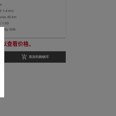
m

 1-4 m/s

prox. 45 km

 1.5D

bility: 50%
册以查看价格。
add_shopping_cart
添加到购物车