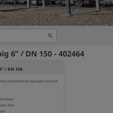
search
ig 6” / DN 150 - 402464
6” / DN 150
nting of pipelines during water pressure 
ther foam

late: PUR

 mm
