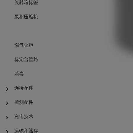
仪器箱标签
泵和压缩机
燃气火炬
标定台管路
消毒
连接配件
chevron_right
检测配件
chevron_right
充电技术
chevron_right
运输和储存
chevron_right