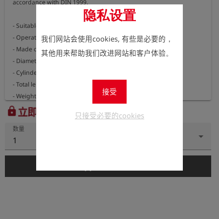
accordance with DIN 1999.

隐私设置
- Suitable for pipe inner diameters of 50 - 100 mm

- Operating pressure 2.5 bar

我们网站会使用cookies, 有些是必要的，
- Made of natural rubber with fabric insert

其他用来帮助我们改进网站和客户体验。
- Diameter 47 mm

- Cylinder length 340 mm

- Total length 390 mm

接受
- Weight 0.5 kg
立即注册以查看价格。
lock
只接受必要的cookies
数量
1
add_shopping_cart
添加到购物车