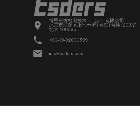
博恩东方检测技术（北京）有限公司

location_on
北京市海淀区上地十街1号院1号楼1203室

北京 100085
phone
+86-10-82896599
email
info@esders.com