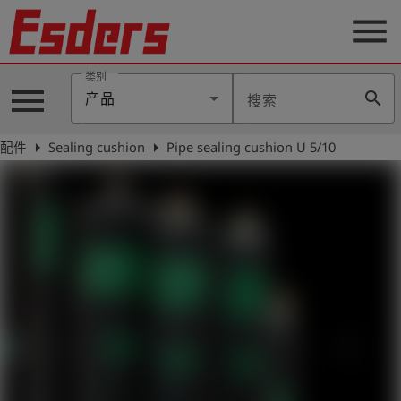
menu
类别
menu
search
产品
搜索
公
司
arrow_right
arrow_right
配件
Sealing cushion
Pipe sealing cushion U 5/10
产
品
支
持
联
系
我
们
博
客
历