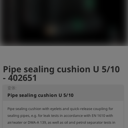
史
简
体
中
文
登
account_circle
录
Pipe sealing cushion U 5/10
shield
登
记
- 402651
变体:
Pipe sealing cushion U 5/10
Pipe sealing cushion with eyelets and quick-release coupling for 
sealing pipes, e.g. for leak tests in accordance with EN 1610 with 
air/water or DWA-A 139, as well as oil and petrol separator tests in 