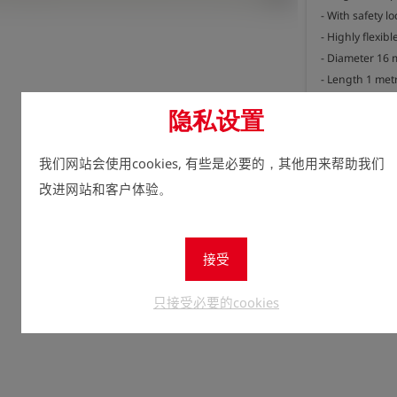
- With safety loc
- Highly flexibl
- Diameter 16 
- Length 1 metr
- For house c
隐私设置
- Colour: grey
立即注
lock
我们网站会使用cookies, 有些是必要的，其他用来帮助我们
数量
改进网站和客户体验。
1
接受
只接受必要的cookies