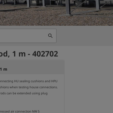
search
od, 1 m - 402702
 1 m
onnecting HU sealing cushions and HPU 
ushions when testing house connections. 
rods can be extended using plug 
pressed air connection NW 5
