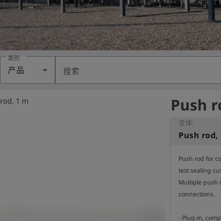
类别
产品
搜索
Push r
rod, 1 m
变体:
Push rod,
Push rod for c
test sealing c
Multiple push 
connections.

- Plug-in, com