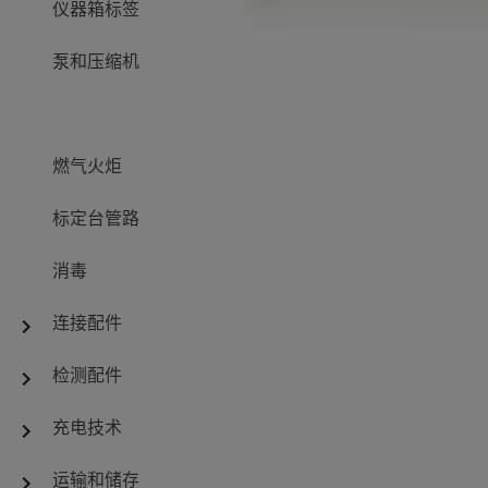
仪器箱标签
泵和压缩机
燃气火炬
标定台管路
消毒
连接配件
chevron_right
检测配件
chevron_right
充电技术
chevron_right
运输和储存
chevron_right