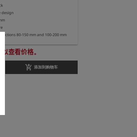
k

e design

mm

e

onnections 80-150 mm and 100-200 mm

册以查看价格。
add_shopping_cart
添加到购物车