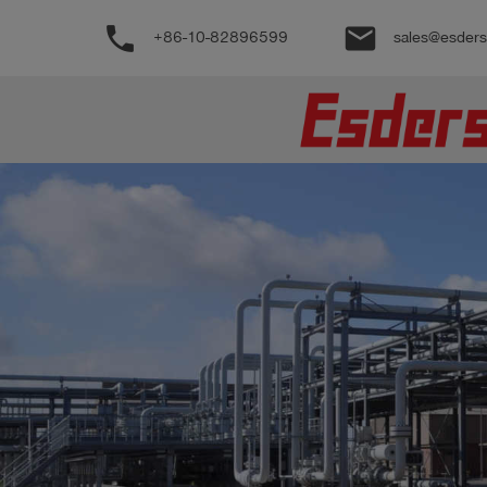
phone
email
+86-10-82896599
sales@esder
公
司
产
品
支
持
联
系
我
们
博
客
历