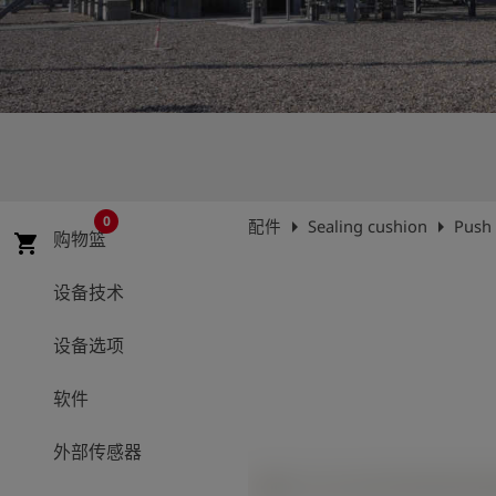
史
简
体
中
文
登
account_circle
录
0
arrow_right
arrow_right
配件
Sealing cushion
Push 
购物篮
shopping_cart
shield
登
记
设备技术
设备选项
软件
外部传感器