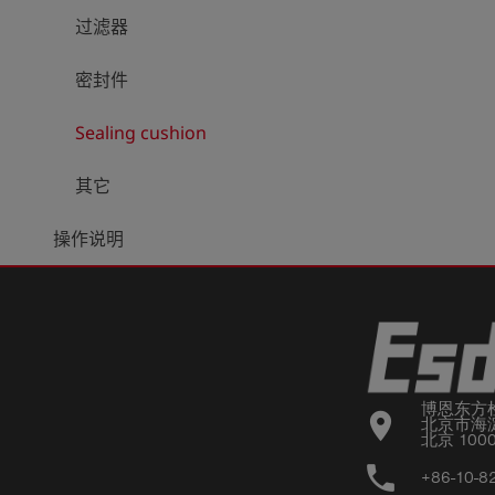
过滤器
密封件
Sealing cushion
其它
操作说明
博恩东方
location_on
北京市海淀
北京 100
phone
+86-10-8