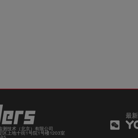
最新
检测技术（北京）有限公司

区上地十街1号院1号楼1203室

085