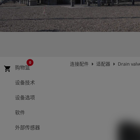
史
简
体
中
文
登
account_circle
录
0
arrow_right
arrow_right
连接配件
适配器
Drain valv
购物篮
shopping_cart
shield
登
记
设备技术
设备选项
软件
外部传感器