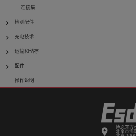
连接集
检测配件
chevron_right
充电技术
chevron_right
运输和储存
chevron_right
配件
chevron_right
操作说明
博恩东方
location_on
北京市海淀
北京 100