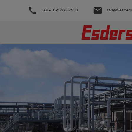
phone
email
+86-10-82896599
sales@esder
公
司
产
品
支
持
联
系
我
们
博
客
历