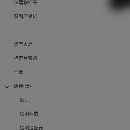
仪器箱标签
泵和压缩机
燃气火炬
标定台管路
消毒
连接配件
expand_more
探头
检测标的
检测适配器