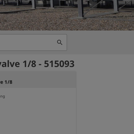
search
valve 1/8 - 515093
e 1/8
ying