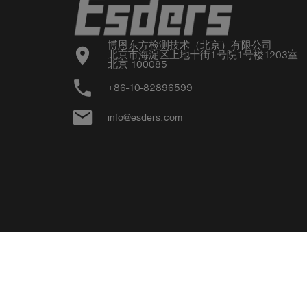
博恩东方检测技术（北京）有限公司

location_on
北京市海淀区上地十街1号院1号楼1203室

北京 100085
phone
+86-10-82896599
email
info@esders.com