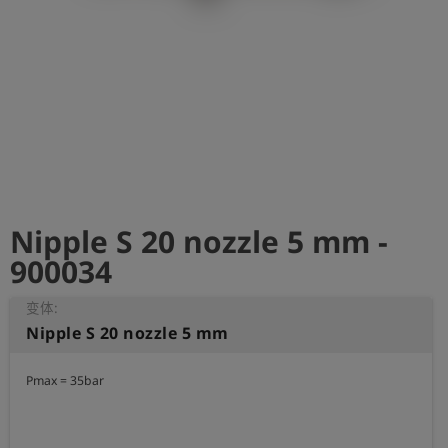
史
简
体
中
文
登
account_circle
录
Nipple S 20 nozzle 5 mm -
shield
登
记
900034
变体:
Nipple S 20 nozzle 5 mm
Pmax = 35bar