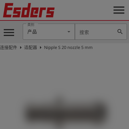
menu
类别
menu
search
产品
搜索
公
司
arrow_right
arrow_right
连接配件
适配器
Nipple S 20 nozzle 5 mm
产
品
支
持
联
系
我
们
博
客
历