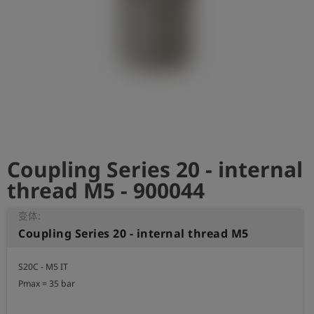
史
简
体
中
文
登
account_circle
录
Coupling Series 20 - internal
shield
登
记
thread M5 - 900044
变体:
Coupling Series 20 - internal thread M5
S20C - M5 IT

Pmax = 35 bar