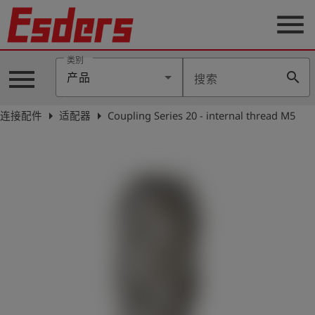
menu
类别
menu
search
产品
搜索
公
司
arrow_right
arrow_right
连接配件
适配器
Coupling Series 20 - internal thread M5
产
品
支
持
联
系
我
们
博
客
历