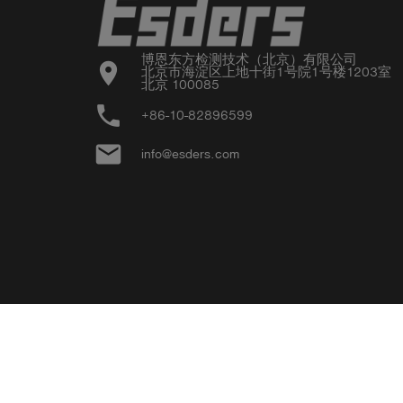
博恩东方检测技术（北京）有限公司

location_on
北京市海淀区上地十街1号院1号楼1203室

北京 100085
phone
+86-10-82896599
email
info@esders.com