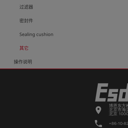
过滤器
密封件
Sealing cushion
其它
操作说明
博恩东方
location_on
北京市海淀
北京 100
phone
+86-10-8