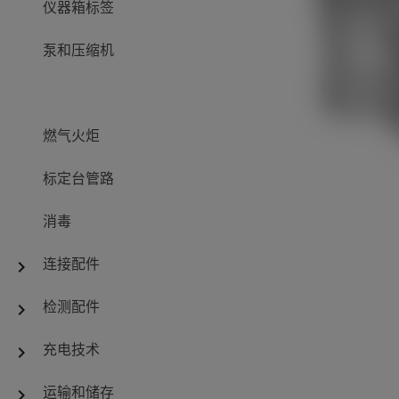
仪器箱标签
泵和压缩机
燃气火炬
标定台管路
消毒
连接配件
chevron_right
检测配件
chevron_right
充电技术
chevron_right
运输和储存
chevron_right