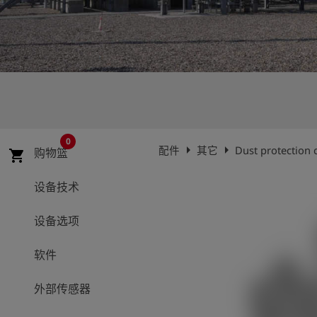
史
简
体
中
文
登
account_circle
录
0
arrow_right
arrow_right
配件
其它
Dust protection c
购物篮
shopping_cart
shield
登
记
设备技术
设备选项
软件
外部传感器