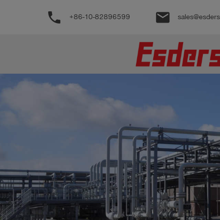
phone
email
+86-10-82896599
sales@esder
公
司
产
品
支
持
联
系
我
们
博
客
历