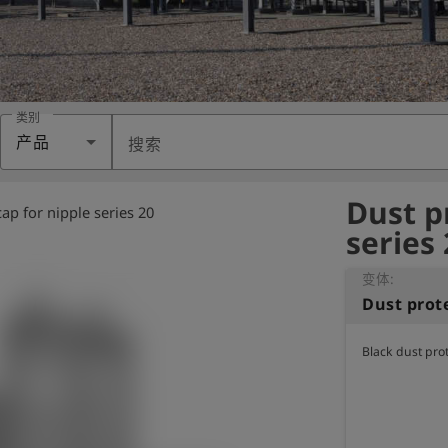
类别
产品
搜索
Dust p
ap for nipple series 20
series 
变体:
Black dust prot