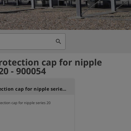
search
rotection cap for nipple
20 - 900054
Dust protection cap for nipple series 20
ection cap for nipple series 20