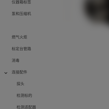
仪器箱标签
泵和压缩机
燃气火炬
标定台管路
消毒
连接配件
expand_more
探头
检测标的
检测适配器