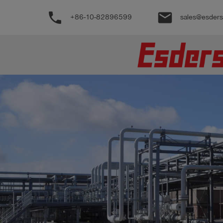
phone
email
+86-10-82896599
sales@esder
公
司
产
品
支
持
联
系
我
们
博
客
历