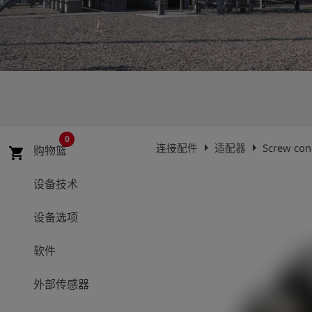
史
简
体
中
文
登
account_circle
录
0
arrow_right
arrow_right
连接配件
适配器
Screw conn
购物篮
shopping_cart
shield
登
记
设备技术
设备选项
软件
外部传感器