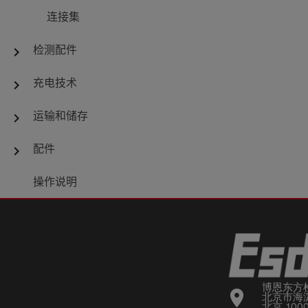
连接集
检测配件
chevron_right
充电技术
chevron_right
运输和储存
chevron_right
配件
chevron_right
操作说明
博恩东方
location_on
北京市海淀
北京 100