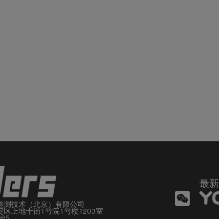
最新
检测技术（北京）有限公司

区上地十街1号院1号楼1203室

085