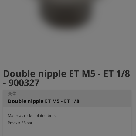
史
简
体
中
文
登
account_circle
录
Double nipple ET M5 - ET 1/8
shield
登
记
- 900327
变体:
Double nipple ET M5 - ET 1/8
Material: nickel-plated brass

Pmax = 25 bar