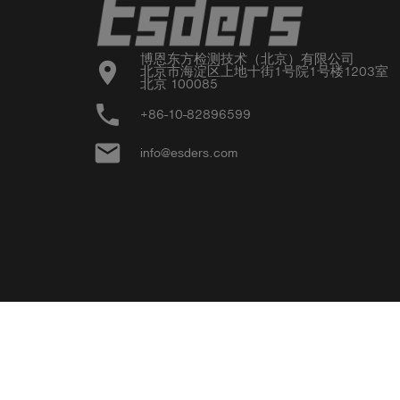
博恩东方检测技术（北京）有限公司

location_on
北京市海淀区上地十街1号院1号楼1203室

北京 100085
phone
+86-10-82896599
email
info@esders.com