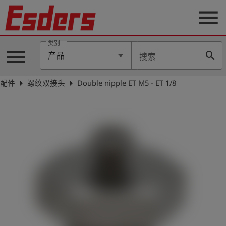
menu
类别
menu
search
产品
搜索
公
司
arrow_right
arrow_right
配件
螺纹双接头
Double nipple ET M5 - ET 1/8
产
品
支
持
联
系
我
们
博
客
历