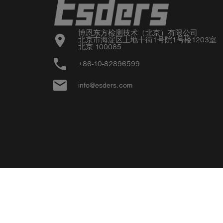
博恩东方检测技术（北京）有限公司

location_on
北京市海淀区上地十街1号院1号楼1203室

北京 100085
phone
+86-10-82896599
email
info@esders.com