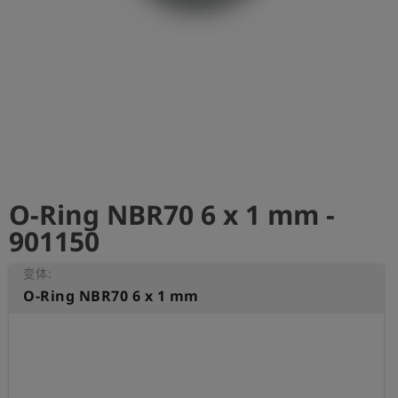
史
简
体
中
文
登
account_circle
录
O-Ring NBR70 6 x 1 mm -
shield
登
记
901150
变体:
O-Ring NBR70 6 x 1 mm