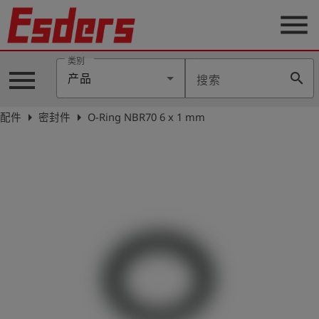
menu
类别
menu
search
产品
搜索
公
司
arrow_right
arrow_right
配件
密封件
O-Ring NBR70 6 x 1 mm
产
品
支
持
联
系
我
们
博
客
历